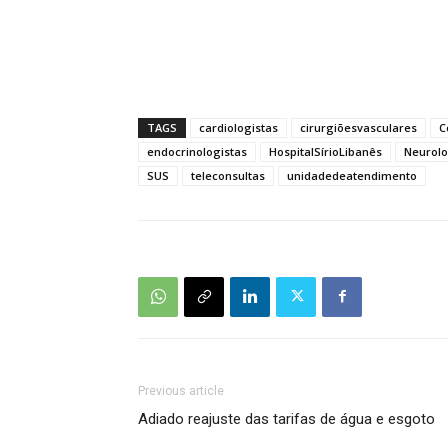
TAGS
cardiologistas
cirurgiõesvasculares
C
endocrinologistas
HospitalSírioLibanês
Neurolo
SUS
teleconsultas
unidadedeatendimento
Previous article
Adiado reajuste das tarifas de água e esgoto