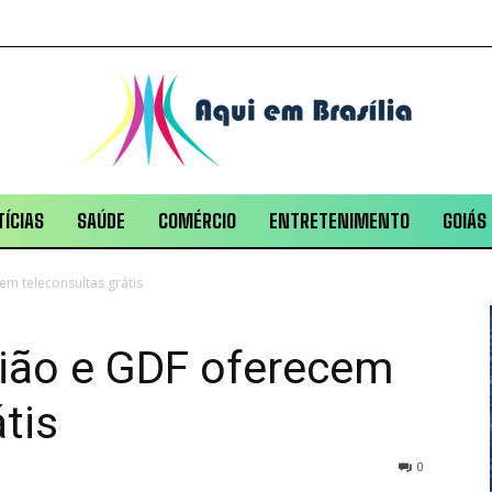
ÍCIAS
SAÚDE
COMÉRCIO
ENTRETENIMENTO
GOIÁS
em teleconsultas grátis
nião e GDF oferecem
tis
0