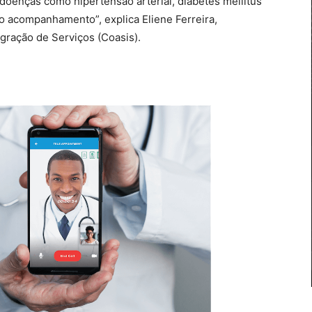
doenças como hipertensão arterial, diabetes mellitus
 acompanhamento”, explica Eliene Ferreira,
gração de Serviços (Coasis).