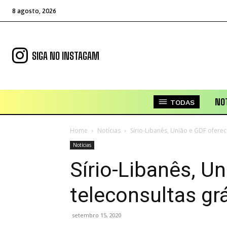
8 agosto, 2026
SIGA NO INSTAGAM
NOT
TODAS
Home
Notícias
Sírio-Libanês, União e GDF oferec
Notícias
Sírio-Libanês, U
teleconsultas grá
setembro 15, 2020