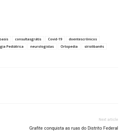
oasis
consultasgrátis
Covid-19
doentescrônicos
gia Pediátrica
neurologistas
Ortopedia
síriolibanês
Next article
Grafite conquista as ruas do Distrito Federal