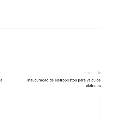
Next article
da
Inauguração de eletropostos para veículos
elétricos