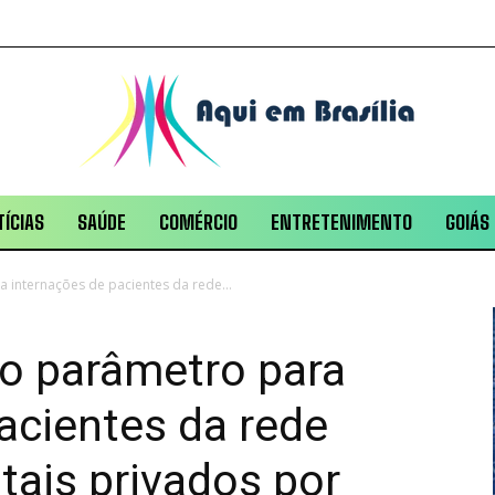
ÍCIAS
SAÚDE
COMÉRCIO
ENTRETENIMENTO
GOIÁS
 internações de pacientes da rede...
 o parâmetro para
acientes da rede
tais privados por