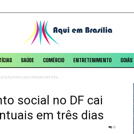
ÍCIAS
SAÚDE
COMÉRCIO
ENTRETENIMENTO
GOIÁS
ai 6,6 pontos percentuais em três...
to social no DF cai
ntuais em três dias
0