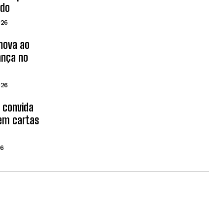
ado
026
inova ao
ança no
026
d convida
 em cartas
26