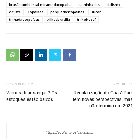
brasíliaambiental mirantedacopaíba
caminhadas
ciclismo
ciclista
Copaíbas
parquedascopaibas
sucon
trilhadascopaíbas
trilhasbrasilia
trilheirosdf
Previous article
Next article
Vamos doar sangue? Os
Regularização do Guará Park
estoques estão baixos
tem novas perspectivas, mas
não termina em 2021
https://aquiembrasilia.com.br