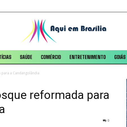
ÍCIAS
SAÚDE
COMÉRCIO
ENTRETENIMENTO
GOIÁS
 para a Candangolândia
sque reformada para
a
0