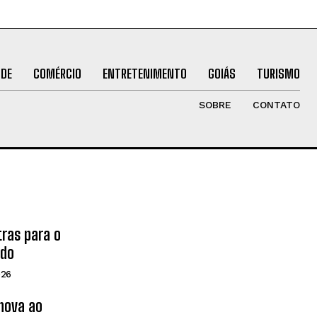
ÚDE
COMÉRCIO
ENTRETENIMENTO
GOIÁS
TURISMO
SOBRE
CONTATO
tras para o
ado
026
inova ao