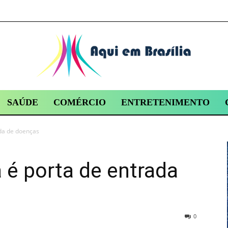
SAÚDE
COMÉRCIO
ENTRETENIMENTO
da de doenças
 é porta de entrada
0