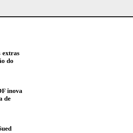
 extras
ão do
DF inova
a de
Sued