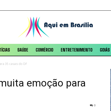
ÍCIAS
SAÚDE
COMÉRCIO
ENTRETENIMENTO
GOIÁS
ara 35 casais do DF
e muita emoção para
0