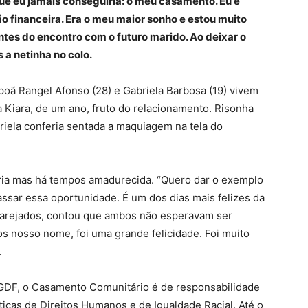
ue eu jamais conseguiria: o meu casamento. Eu e
o financeira. Era o meu maior sonho e estou muito
tes do encontro com o futuro marido. Ao deixar o
s a netinha no colo.
poã Rangel Afonso (28) e Gabriela Barbosa (19) vivem
Kiara, de um ano, fruto do relacionamento. Risonha
iela conferia sentada a maquiagem na tela do
éria mas há tempos amadurecida. “Quero dar o exemplo
passar essa oportunidade. É um dos dias mais felizes da
 marejados, contou que ambos não esperavam ser
 nosso nome, foi uma grande felicidade. Foi muito
.
GDF, o Casamento Comunitário é de responsabilidade
ticas de Direitos Humanos e de Igualdade Racial. Até o