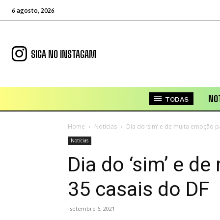
6 agosto, 2026
SIGA NO INSTAGAM
NOT
TODAS
Home
Notícias
Dia do ‘sim’ e de muita emoção p
Notícias
Dia do ‘sim’ e d
35 casais do DF
setembro 6, 2021