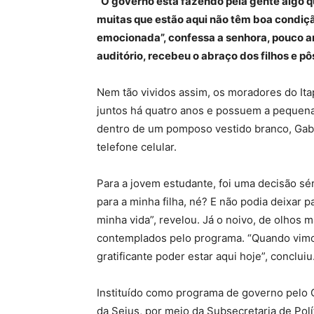
“O governo está fazendo pela gente algo q
muitas que estão aqui não têm boa condiçã
emocionada”, confessa a senhora, pouco an
auditório, recebeu o abraço dos filhos e pô
Nem tão vividos assim, os moradores do Ita
juntos há quatro anos e possuem a pequena 
dentro de um pomposo vestido branco, Gabr
telefone celular.
Para a jovem estudante, foi uma decisão s
para a minha filha, né? E não podia deixar 
minha vida”, revelou. Já o noivo, de olhos
contemplados pelo programa. “Quando vimos
gratificante poder estar aqui hoje”, concluiu
Instituído como programa de governo pelo 
da Sejus, por meio da Subsecretaria de Polí