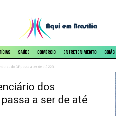
ÍCIAS
SAÚDE
COMÉRCIO
ENTRETENIMENTO
GOIÁS
vidores do DF passa a ser de até 22%
nciário dos
 passa a ser de até