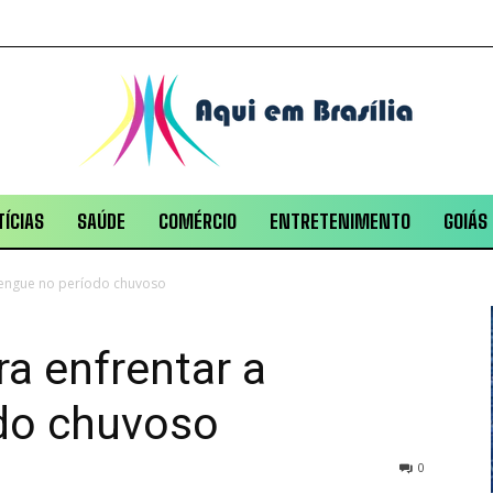
ÍCIAS
SAÚDE
COMÉRCIO
ENTRETENIMENTO
GOIÁS
dengue no período chuvoso
ra enfrentar a
do chuvoso
0