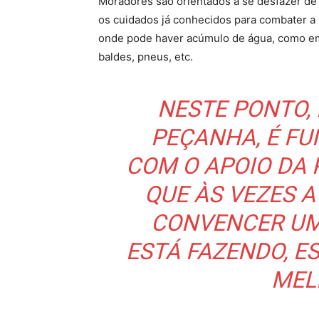
Moradores são orientados a se desfazer de 
os cuidados já conhecidos para combater a 
onde pode haver acúmulo de água, como em d
baldes, pneus, etc.
NESTE PONTO,
PEÇANHA, É F
COM O APOIO DA 
QUE ÀS VEZES 
CONVENCER UM
ESTÁ FAZENDO, E
MELH