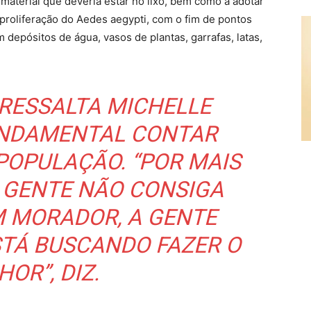
material que deveria estar no lixo, bem como a adotar
proliferação do Aedes aegypti, com o fim de pontos
epósitos de água, vasos de plantas, garrafas, latas,
 RESSALTA MICHELLE
UNDAMENTAL CONTAR
POPULAÇÃO. “POR MAIS
A GENTE NÃO CONSIGA
 MORADOR, A GENTE
STÁ BUSCANDO FAZER O
OR”, DIZ.