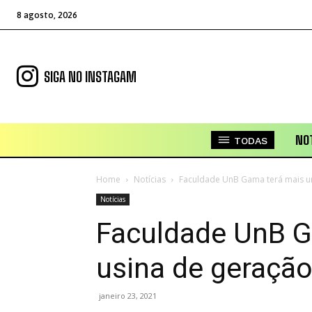
8 agosto, 2026
SIGA NO INSTAGAM
NOT
TODAS
Home
Notícias
Faculdade UnB Gama terá mais um
Notícias
Faculdade UnB 
usina de geração
janeiro 23, 2021