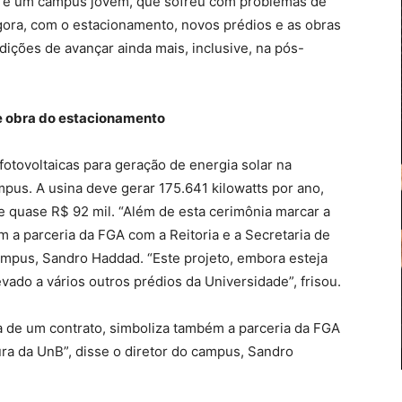
ma é um campus jovem, que sofreu com problemas de
ora, com o estacionamento, novos prédios e as obras
ições de avançar ainda mais, inclusive, na pós-
 obra do estacionamento
 fotovoltaicas para geração de energia solar na
us. A usina deve gerar 175.641 kilowatts por ano,
quase R$ 92 mil. “Além de esta cerimônia marcar a
m a parceria da FGA com a Reitoria e a Secretaria de
campus, Sandro Haddad. “Este projeto, embora esteja
vado a vários outros prédios da Universidade”, frisou.
a de um contrato, simboliza também a parceria da FGA
tura da UnB”, disse o diretor do campus, Sandro