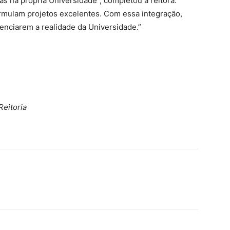
s na própria Universidade”, completou a reitora.
mulam projetos excelentes. Com essa integração,
enciarem a realidade da Universidade.”
eitoria