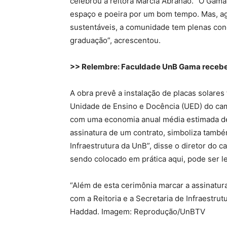
celebrou a reitora Márcia Abrahão. “O Ga
espaço e poeira por um bom tempo. Mas, ag
sustentáveis, a comunidade tem plenas cond
graduação”, acrescentou.
>> Relembre: Faculdade UnB Gama recebe
A obra prevê a instalação de placas solares
Unidade de Ensino e Docência (UED) do camp
com uma economia anual média estimada de 
assinatura de um contrato, simboliza també
Infraestrutura da UnB”, disse o diretor do 
sendo colocado em prática aqui, pode ser le
“Além de esta cerimônia marcar a assinatur
com a Reitoria e a Secretaria de Infraestru
Haddad. Imagem: Reprodução/UnBTV