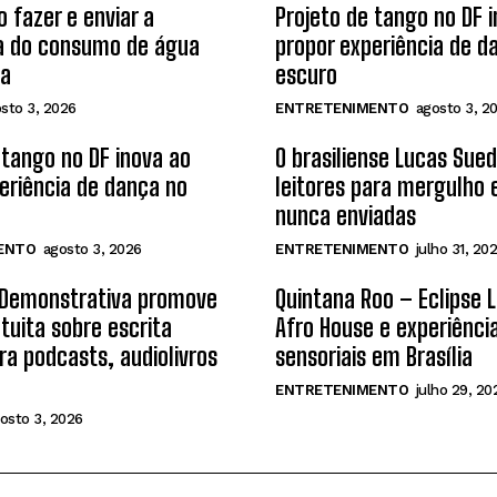
 fazer e enviar a
Projeto de tango no DF 
ra do consumo de água
propor experiência de d
sa
escuro
sto 3, 2026
ENTRETENIMENTO
agosto 3, 2
 tango no DF inova ao
O brasiliense Lucas Sue
eriência de dança no
leitores para mergulho
nunca enviadas
ENTO
agosto 3, 2026
ENTRETENIMENTO
julho 31, 20
a Demonstrativa promove
Quintana Roo – Eclipse 
atuita sobre escrita
Afro House e experiênci
ara podcasts, audiolivros
sensoriais em Brasília
ENTRETENIMENTO
julho 29, 20
osto 3, 2026