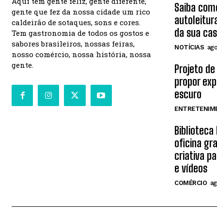
Aqui tem gente feliz, gente diferente,
Saiba como
gente que fez da nossa cidade um rico
autoleitu
caldeirão de sotaques, sons e cores.
da sua ca
Tem gastronomia de todos os gostos e
sabores brasileiros, nossas feiras,
NOTÍCIAS
ago
nosso comércio, nossa história, nossa
gente.
Projeto de
propor exp
escuro
ENTRETENIM
Bibliotec
oficina gr
criativa p
e vídeos
COMÉRCIO
ag