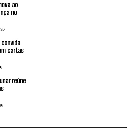
inova ao
ança no
026
d convida
 em cartas
26
Lunar reúne
as
26