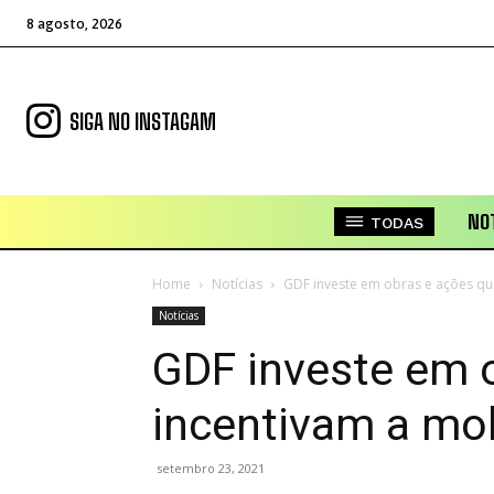
8 agosto, 2026
SIGA NO INSTAGAM
NOT
TODAS
Home
Notícias
GDF investe em obras e ações que
Notícias
GDF investe em 
incentivam a mob
setembro 23, 2021