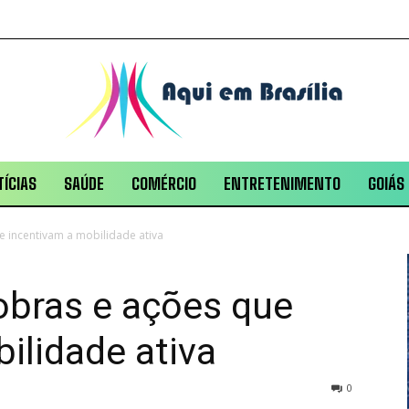
ÍCIAS
SAÚDE
COMÉRCIO
ENTRETENIMENTO
GOIÁS
 incentivam a mobilidade ativa
obras e ações que
ilidade ativa
0