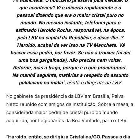
TV Manchete. O noticiário já estava pela metade. O
que aconteceu? Vi o minério rapidamente e o
pessoal dizendo que era o maior cristal puro no
mundo. No mesmo instante, telefonei para o
estimado Haroldo Rocha, responsável, na época,
pela LBV na capital da República, e disse-lhe: ?
‘Haroldo, acabei de ver isso na TV Manchete. Vá
buscar essa pedra, por favor. Se não a trouxer (aí dei
uma boa gargalhada), não precisa nem voltar.
Retorne, mas a traga, porque é o que procuramos’.
Na manhã seguinte, matérias a respeito do assunto
pululavam na mídia
“, conta o dirigente da LBV.
No gabinete da presidência da LBV em Brasília, Paiva
Netto reunido com amigos da Instituição. Sobre a mesa, a
considerada maior pedra de cristal puro do mundo
adquirida, por Legionários da Boa Vontade, para o TBV.
“
Haroldo, então, se dirigiu a Cristalina/GO. Passou o dia