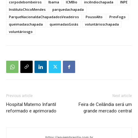
corpodebombeiros
Ibama
ICMBio
incêndiochapada
INPE
InstitutoChicoMendes
parquedachapada
ParqueNacionaldaChapadadosVeadeiros
PousoAlto
PrevFogo
queimadaschapada
queimadasGoiás
voluntárioschapada
voluntáriosgo
Previous article
Next article
Hospital Materno Infantil
Feira de Ceilândia será um
reformado e aprimorado
grande mercado central
https://aquiembrasilia.com.br