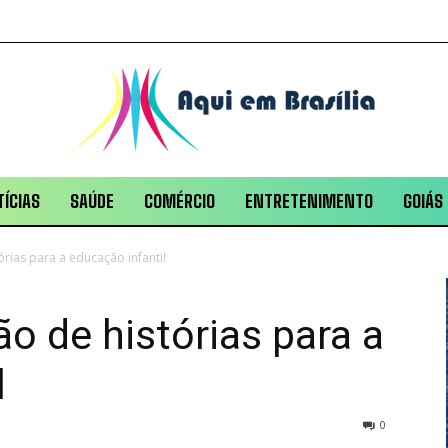
ÍCIAS
SAÚDE
COMÉRCIO
ENTRETENIMENTO
GOIÁS
rias para a educação infantil
o de histórias para a
l
0