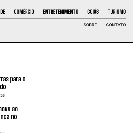
ÚDE
COMÉRCIO
ENTRETENIMENTO
GOIÁS
TURISMO
SOBRE
CONTATO
tras para o
ado
026
inova ao
ança no