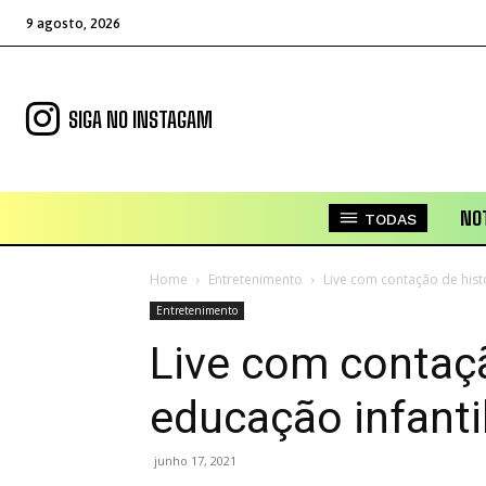
9 agosto, 2026
SIGA NO INSTAGAM
NOT
TODAS
Home
Entretenimento
Live com contação de histó
Entretenimento
Live com contaçã
educação infanti
junho 17, 2021