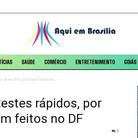
ÍCIAS
SAÚDE
COMÉRCIO
ENTRETENIMENTO
GOIÁS
 drive-thru, já foram feitos no...
testes rápidos, por
ram feitos no DF
0