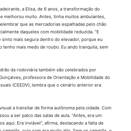
adeirante, a Elisa, de 6 anos, a transformação do
ou e melhorou muito. Antes, tinha muitos ambulantes,
ao relembrar que as mercadorias espalhadas pelo chão
cialmente daqueles com mobilidade reduzida. “E
 sinto mais segura dentro do elevador, porque eu
o tenho mais medo de roubo. Eu ando tranquila, sem
.
drão da rodoviária também são celebrados por
a Gonçalves, professora de Orientação e Mobilidade do
suais (CEEDV), lembra que o cenário anterior era
visual a transitar de forma autônoma pela cidade. Com
ssou a ser palco das salas de aula. “Antes, era um
 aqui. Era inviável”, afirma, destacando a falta de
s camelôs, cujo som era muito alto. Sem os camelôs, o