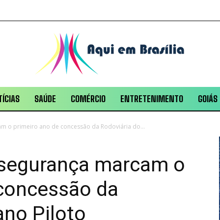
ÍCIAS
SAÚDE
COMÉRCIO
ENTRETENIMENTO
GOIÁS
 o primeiro ano de concessão da Rodoviária do...
 segurança marcam o
 concessão da
ano Piloto