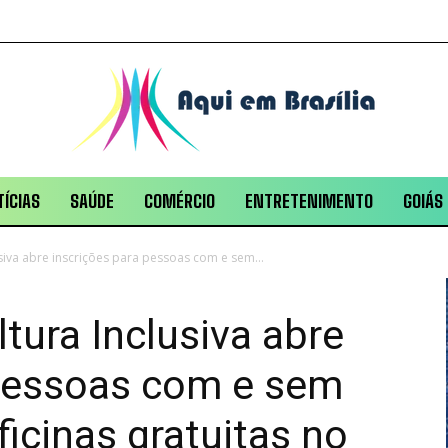
ÍCIAS
SAÚDE
COMÉRCIO
ENTRETENIMENTO
GOIÁS
lusiva abre inscrições para pessoas com e sem...
ltura Inclusiva abre
 pessoas com e sem
ficinas gratuitas no