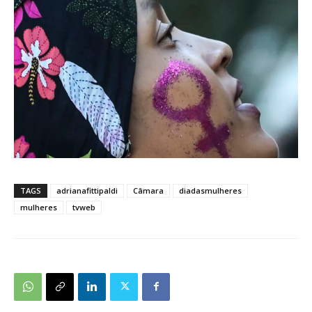
TAGS
adrianafittipaldi
Câmara
diadasmulheres
mulheres
tvweb