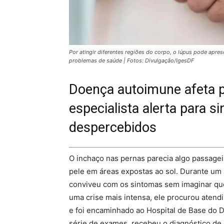
Por atingir diferentes regiões do corpo, o lúpus pode apr
problemas de saúde | Fotos: Divulgação/IgesDF
Doença autoimune afeta pe
especialista alerta para 
despercebidos
O inchaço nas pernas parecia algo passagei
pele em áreas expostas ao sol. Durante um 
conviveu com os sintomas sem imaginar que 
uma crise mais intensa, ele procurou ate
e foi encaminhado ao Hospital de Base do D
série de exames, recebeu o diagnóstico de l