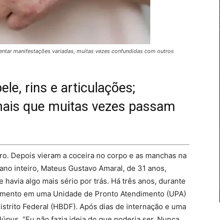
esentar manifestações variadas, muitas vezes confundidas com outros
le, rins e articulações;
sinais que muitas vezes passam
ro. Depois vieram a coceira no corpo e as manchas na
ano inteiro, Mateus Gustavo Amaral, de 31 anos,
havia algo mais sério por trás. Há três anos, durante
ndimento em uma Unidade de Pronto Atendimento (UPA)
istrito Federal (HBDF). Após dias de internação e uma
úpus. “Eu não fazia ideia do que poderia ser. Nunca