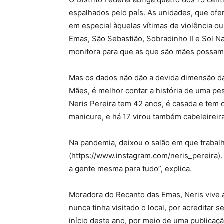
espalhados pelo país. As unidades, que of
em especial àquelas vítimas de violência o
Emas, São Sebastião, Sobradinho II e Sol N
monitora para que as que são mães possam 
Mas os dados não dão a devida dimensão da
Mães, é melhor contar a história de uma pe
Neris Pereira tem 42 anos, é casada e tem d
manicure, e há 17 virou também cabeleireira
Na pandemia, deixou o salão em que trabalh
(https://www.instagram.com/neris_pereira). 
a gente mesma para tudo”, explica.
Moradora do Recanto das Emas, Neris vive 
nunca tinha visitado o local, por acreditar 
início deste ano, por meio de uma publicaçã