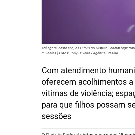
Até agora, neste ano, os CRMB do Distrito Federal registr
mulheres | Fotos: Tony Oliveira / Agência Brasília
Com atendimento humaniza
oferecem acolhimentos a 
vítimas de violência; es
para que filhos possam se
sessões
O Distrito Federal abriga quatro dos 15 cen