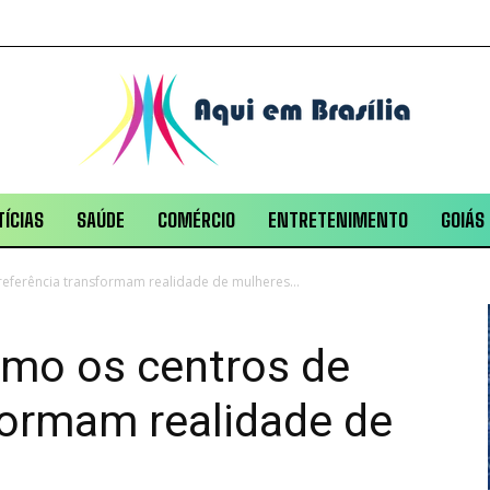
ÍCIAS
SAÚDE
COMÉRCIO
ENTRETENIMENTO
GOIÁS
referência transformam realidade de mulheres...
omo os centros de
formam realidade de