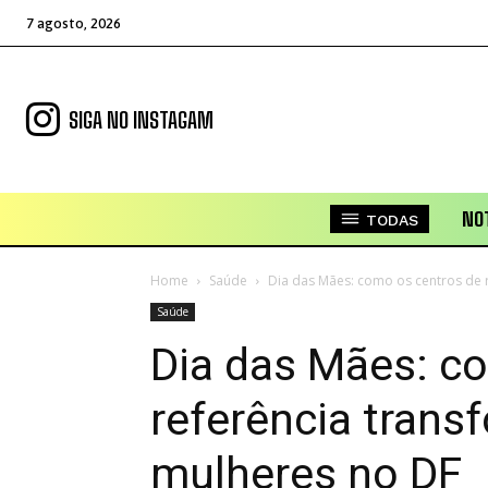
7 agosto, 2026
SIGA NO INSTAGAM
NOT
TODAS
Home
Saúde
Dia das Mães: como os centros de 
Saúde
Dia das Mães: c
referência trans
mulheres no DF