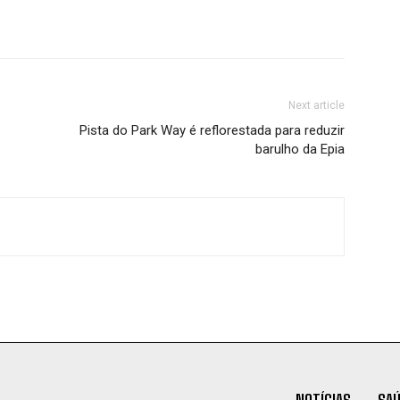
Next article
Pista do Park Way é reflorestada para reduzir
barulho da Epia
NOTÍCIAS
SA