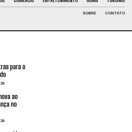
SOBRE
CONTATO
tras para o
ado
026
inova ao
ança no
026