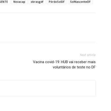
SENTE
Novacap
obrasgdf
PôrdoSolDF
SolNascenteDF
Next article
Vacina covid-19: HUB vai receber mais
voluntários de teste no DF