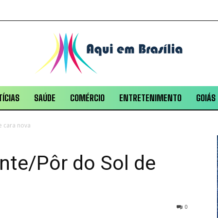
ÍCIAS
SAÚDE
COMÉRCIO
ENTRETENIMENTO
GOIÁS
e cara nova
nte/Pôr do Sol de
0