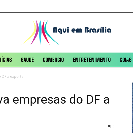
ÍCIAS
SAÚDE
COMÉRCIO
ENTRETENIMENTO
GOIÁS
o DF a exportar
iva empresas do DF a
0