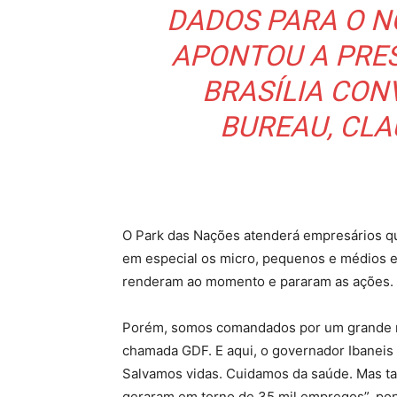
DADOS PARA O N
APONTOU A PRES
BRASÍLIA CON
BUREAU, CL
O Park das Nações atenderá empresários qu
em especial os micro, pequenos e médios e
renderam ao momento e pararam as ações.
Porém, somos comandados por um grande ma
chamada GDF. E aqui, o governador Ibaneis
Salvamos vidas. Cuidamos da saúde. Mas 
geraram em torno de 35 mil empregos”, pon