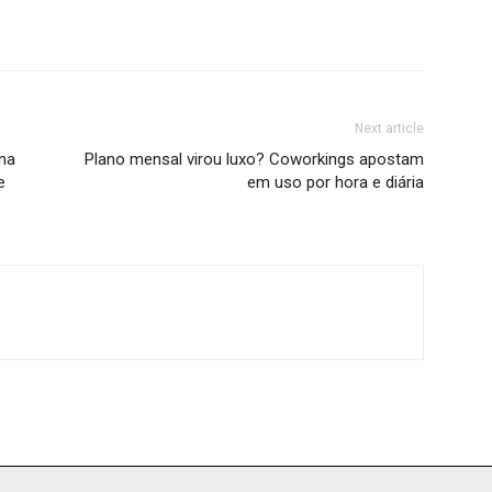
Next article
na
Plano mensal virou luxo? Coworkings apostam
e
em uso por hora e diária