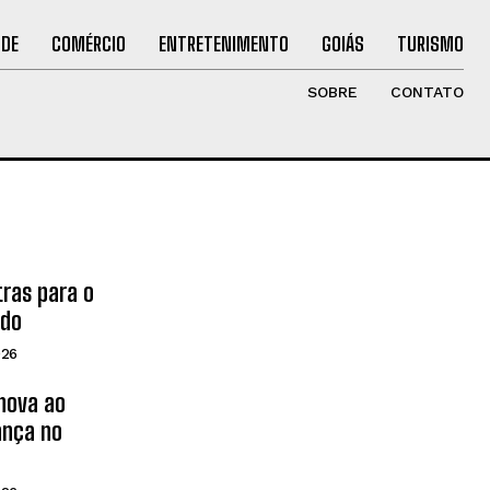
ÚDE
COMÉRCIO
ENTRETENIMENTO
GOIÁS
TURISMO
SOBRE
CONTATO
tras para o
ado
026
inova ao
ança no