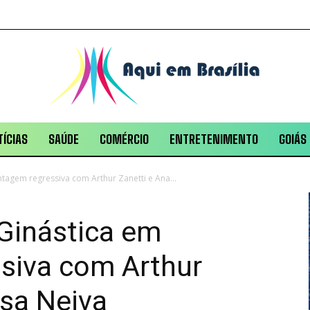
ÍCIAS
SAÚDE
COMÉRCIO
ENTRETENIMENTO
GOIÁS
ntagem regressiva com Arthur Zanetti e Ana...
 Ginástica em
siva com Arthur
ísa Neiva